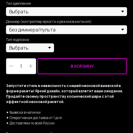
Тип крепления
Диммер (контроллер яркости и режимов мигания)
Тип подложки
В КОРЗИНУ
Запустите стиль в невесомость с нашей неоновой вывеской в
форме ракеты! Яркий дизайн, который взлетит ваши ожидания.
Придайте своему пространству космический шарм с этой
эффектной неоновой ракетой.
✦ Вывеска в наличии
✦ Оперативная доставка от 1 дня
✦ Доставляем по всей России