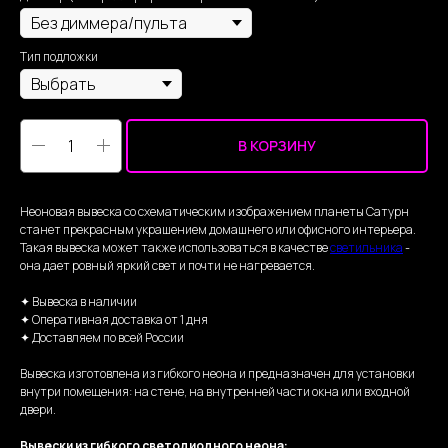
Тип подложки
В КОРЗИНУ
Неоновая вывеска со схематическим изображением планеты Сатурн
станет прекрасным украшением домашнего или офисного интерьера.
Такая вывеска может также использоваться в качестве
светильника
-
она дает ровный яркий свет и почти не нагревается.
✦ Вывеска в наличии
✦ Оперативная доставка от 1 дня
✦ Доставляем по всей России
Вывеска изготовлена из гибкого неона и предназначен для установки
внутри помещения: на стене, на внутренней части окна или входной
двери.
Вывески из гибкого светодиодного неона: