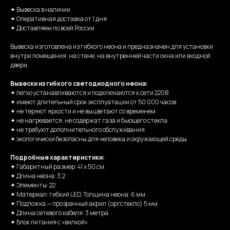
✦ Вывеска в наличии
✦ Оперативная доставка от 1 дня
✦ Доставляем по всей России
Вывеска изготовлена из гибкого неона и предназначен для установки
внутри помещения: на стене, на внутренней части окна или входной
двери.
Вывески из гибкого светодиодного неона:
✦ легко устанавливаются и подключаются к сети 220В
✦ имеют длительный срок эксплуатации от 50 000 часов
✦ не теряют яркости и не выцветают со временем
✦ не нагревается, не содержат газа и бьющего стекла
✦ не требуют дополнительного обслуживания
✦ экологически безопасны для человека и окружающей среды
Подробные характеристики:
✦ Габаритный размер: 41 х 50 см.
✦ Длина неона: 3,2
✦ Элементы: 22
✦ Материал: гибкий LED. Толщина неона: 6 мм
✦ Подложка — прозрачный акрил (оргстекло) 5 мм
✦ Длина сетевого кабеля: 3 метра
✦ Блок питания с «вилкой»