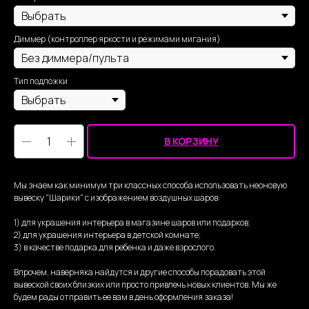
Диммер (контроллер яркости и режимами мигания)
Тип подложки
В КОРЗИНУ
Мы знаем как минимум три классных способа использовать неоновую
вывеску "Шарики" с изображением воздушных шаров:
1) для украшения интерьера в магазине шаров или подарков;
2) для украшения интерьера в детской комнате;
3) в качестве подарка для ребенка и даже взрослого.
Впрочем, наверняка найдутся и другие способы порадовать этой
вывеской своих близких или просто привлечь новых клиентов. Мы же
будем рады отправить ее вам в день оформления заказа!