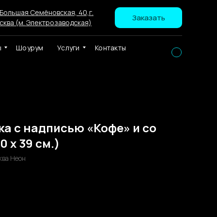
 Большая Семёновская, 40,г.
Заказать
сква (м. Электрозаводская)
ы
Шоурум
Услуги
Контакты
а с надписью «Кофе» и со
 х 39 см.)
ква Неон