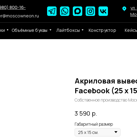
980) 800-16-
ул.
Мо
er@moscowneon.ru
ски
Объёмные буквы
Лайтбоксы
Конструктор
Кейс
Акриловая вывес
Facebook (25 х 15
Собственное производство Мос
р.
3 590
Габаритный размер