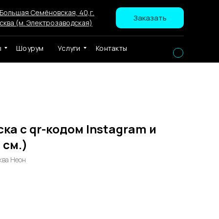
 Большая Семёновская, 40,г.
Заказать
сква (м. Электрозаводская)
ы
Шоурум
Услуги
Контакты
ка с qr-кодом Instagram и
 см.)
ква Неон