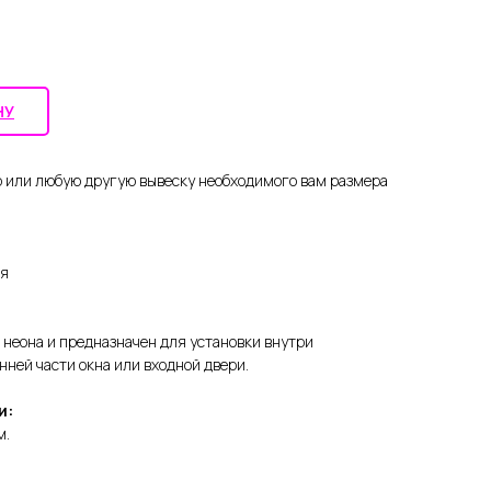
НУ
 или любую другую вывеску необходимого вам размера
ня
о неона и предназначен для установки внутри
нней части окна или входной двери.
и:
м.