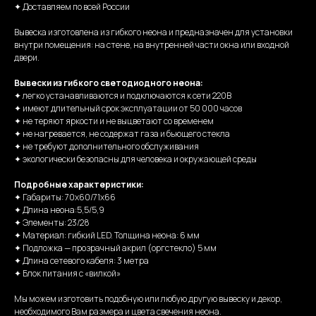
✦ Доставляем по всей России
Вывеска изготовлена из гибкого неона и предназначен для установки
внутри помещения: на стене, на внутренней части окна или входной
двери.
Вывески из гибкого светодиодного неона:
✦ легко устанавливаются и подключаются к сети 220В
✦ имеют длительный срок эксплуатации от 50 000 часов
✦ не теряют яркости и не выцветают со временем
✦ не нагревается, не содержат газа и бьющего стекла
✦ не требуют дополнительного обслуживания
✦ экологически безопасны для человека и окружающей среды
Подробные характеристики:
✦ Габариты: 70х60/71х66
✦ Длина неона:5,5/5,9
✦ Элементы: 23/28
✦ Материал: гибкий LED. Толщина неона: 6 мм
✦ Подложка — прозрачный акрил (оргстекло) 5 мм
✦ Длина сетевого кабеля: 3 метра
✦ Блок питания с «вилкой»
Мы можем изготовить подобную или любую другую вывеску и декор,
необходимого Вам размера и цвета свечения неона.