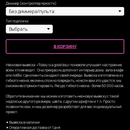
Диммер (контроллер яркости)
Тип подложки
В КОРЗИНУ
Неоновая вывеска «Today is a good day» поневоле улучшает настроение
всем, кто ее видит. Она прекрасно дополнит интерьер дома, зала в кафе
или лобби, где клиенты ожидают своей очереди. Вывеска изготовлена из
гибкого неона, ее очень сложно повредить, но если вам это удастся, мы
сможем ее отремонтировать. Ресурс гибкого неона - более 50 000 часов.
Обратите внимание: мы можем изготовить неоновую вывеску с такой
надписью другого размера, цвета, с другим шрифтом и т.п. Просто
позвоните нам, и наш дизайнер разработает для вас индивидуальный
проект.
✦ Вывеска в наличии
✦ Оперативная доставка от 1 дня